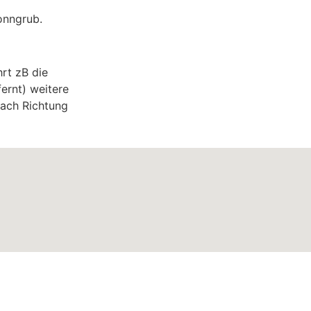
onngrub.
hrt zB die
fernt) weitere
nach Richtung